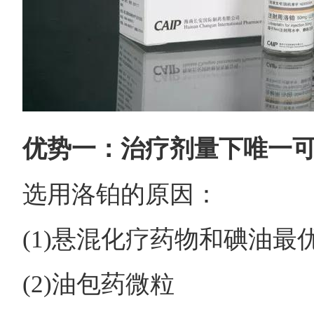
优势一：治疗剂量下唯一
选用洛铂的原因：
(1)悬混化疗药物和碘油最
(2)油包药微粒