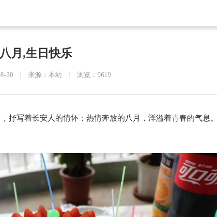
八月,生日快乐
08-30
|
来源：本站
|
浏览：9619
月，抒写着长安人的情怀；热情奔放的八月，洋溢着青春的气息