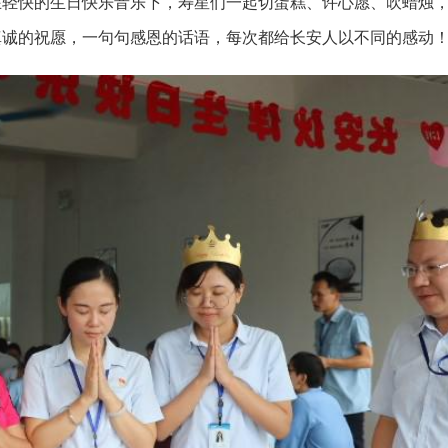
在轻快的生日快乐音乐下，寿星们一起切蛋糕、许心愿、吹蜡烛
真诚的祝愿，一句句感恩的话语，每次都给长安人以不同的感动