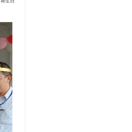
，将生日
！