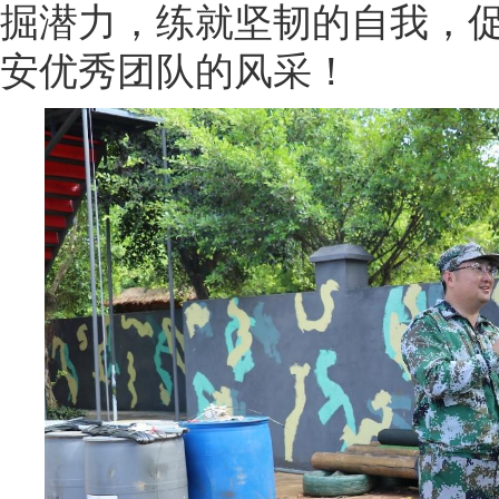
掘潜力，练就坚韧的自我，
安优秀团队的风采！