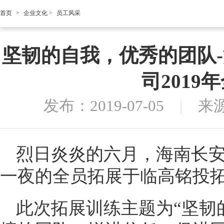
首页
>
企业文化
>
员工风采
坚韧的自我，优秀的团队
司2019
发布：2019-07-05
|
来
烈日炎炎的六月，海南长
一夜的全员拓展于临高铭投
此次拓展训练主题为“坚韧