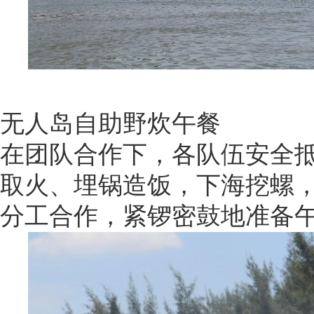
无人岛自助野炊午餐
在团队合作下，各队伍安全
取火、埋锅造饭，下海挖螺，削木
分工合作，紧锣密鼓地准备