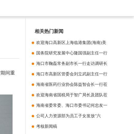
相关热门新闻
欢迎海口高新区上海临港集团(海南)美
安科技城管理公司领导莅临指导
国务院研究发展中心隆国强副主任一行
到长安制药美安科技新城新厂项目调研
海口市鞠磊常务副市长一行走访调研长
控期间重
安制药
海口市高新区管委会刘立武副主任一行
莅临海南长安制药美安科技新城新厂项
海南省医药行业协会陈益智会长一行莅
目调研项目进
临走访调研
欢迎海南省国税局于智广局长及团队莅
临我司指导工作
海南省委常委、海口市委书记何忠友一
行领导莅临长安制药美安科技新城新厂
公司人力资源部为员工子女发放“六
建设项目考察
一”儿童节礼物
考核新闻稿